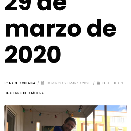
29 de
marzo de
2020
BY
NACHO VILLALBA
/
DOMINGO, 29 MARZO 2020
/
PUBLISHED IN
CUADERNO DE BITÁCORA