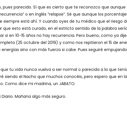
, pues parecido. Sí que es cierto que te reconozco que aunque
“recurrencia” o en inglés “relapse”. Sé que aunque los porcentaje
ue siempre está ahí. Y cuando oyes de tu médico que el riesgo 
 que esto está curado, en el estricto sentido de la palabra serí
r si en 10-15 años no hay recurrencia. Pero bueno, como ya dije
pleta (25 octubre del 2019) y como nos repitieron el 15 de ene
s energías sino con más fuerza si cabe. Pues seguiré empujando
en que tu vida nunca vuelva a ser normal o parecida a la que tení
guiré siendo el Nacho que muchos conocéis, pero espero que en la
o. Como dice mi madrina, un JABATO.
i Diario. Mañana algo más seguro.