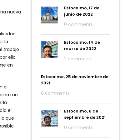
Estocolmo, 17 de
 una nueva
junio de 2022
0 comments
salvedad
r la
Estocolmo, 14 de
marzo de 2022
l trabajo
or ello.
2 comments
rme en
Estocolmo, 25 de noviembre de
2021
n el
0 comments
iscina me
erla
cía el
Estocolmo, 8 de
septiembre de 2021
 lo que
posible
0 comments