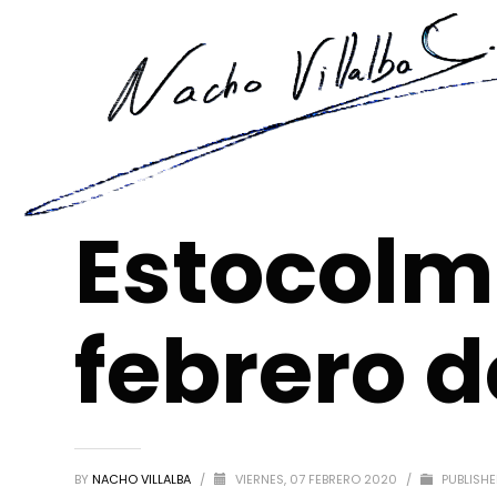
Estocolmo
febrero d
BY
NACHO VILLALBA
/
VIERNES, 07 FEBRERO 2020
/
PUBLISHE