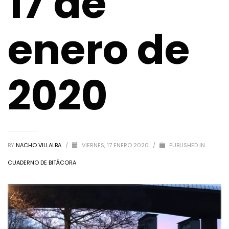
17 de
enero de
2020
BY
NACHO VILLALBA
/
VIERNES, 17 ENERO 2020
/
PUBLISHED IN
CUADERNO DE BITÁCORA