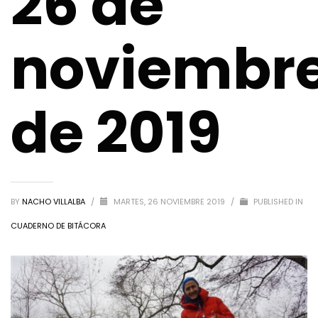
26 de
noviembr
de 2019
BY
NACHO VILLALBA
/
MARTES, 26 NOVIEMBRE 2019
/
PUBLISHED IN
CUADERNO DE BITÁCORA